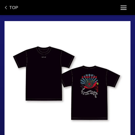
ス
TOP
キ
ッ
プ
し
て
コ
ン
テ
ン
ツ
に
移
動
す
る