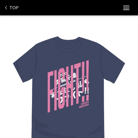
ス
TOP
キ
ッ
プ
し
て
コ
ン
テ
ン
ツ
に
移
動
す
る