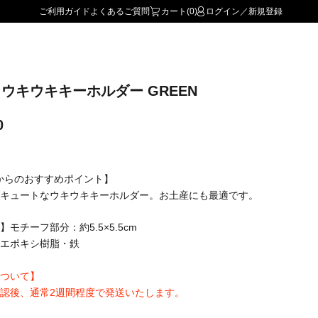
ご利用ガイド
よくあるご質問
カート(0)
ログイン／新規登録
rs ウキウキキーホルダー GREEN
0
Uからのおすすめポイント】
キュートなウキウキキーホルダー。お土産にも最適です。
】モチーフ部分：約5.5×5.5cm
エポキシ樹脂・鉄
ついて】
認後、通常2週間程度で発送いたします。