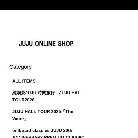
ス
キ
ッ
プ
し
て
コ
ン
テ
Category
ン
ツ
に
ALL ITEMS
移
純喫茶JUJU 時間旅行 JUJU HALL
動
TOUR2026
す
る
JUJU HALL TOUR 2025「The
Water」
billboard classics JUJU 20th
ANNIVERSARY PREMIUM CLASSIC