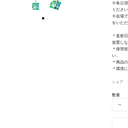
※各公演
ください
※会場で
をいただ
＊直射日
放置しな
＊保管状
い。
＊商品の
＊環境に
シェア
数量