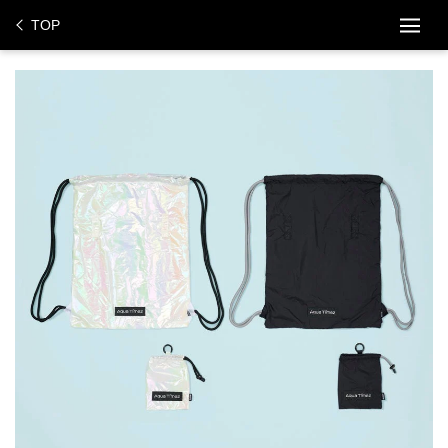
ス
TOP
キ
ッ
プ
し
て
コ
ン
テ
ン
ツ
に
移
動
す
る