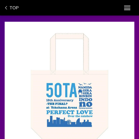
ス
TOP
キ
ッ
プ
し
て
コ
ン
テ
ン
ツ
に
移
動
す
る