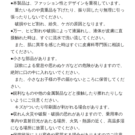
●本製品は、ファッション性とデザインを重視しています。
重たいものや貴重品を下げたり、振り回したり無理に引っ
張ったりしないでください。
破損やヒビ割れ、紛失、ケガの原因となります。
●万一、ヒビ割れや破損によって液漏れし、液体が皮膚に直
接触れた時は、すぐに流水で洗い流してください。
また、肌に異常を感じた時はすぐに皮膚科専門医に相談し
てください。
●小さな部品があります。
誤飲による窒息や思わぬケガなどの危険がありますので、
絶対に口の中に入れないでください。
また、小さなお子様の手の届かないところに保管してくだ
さい。
●鋭利なものや他の金属製品などと接触したり擦れたりしな
いようにご注意ください。
キズがついたり印刷面が剥がれる場合があります。
●収れん火災や破裂・破損の恐れがありますので、乗用車の
車内や直射日光があたる場所、火気・熱源の近く、高温多湿
になる場所に放置しないでください。
●保管状況により変色や変質する場合がありますのでご注意