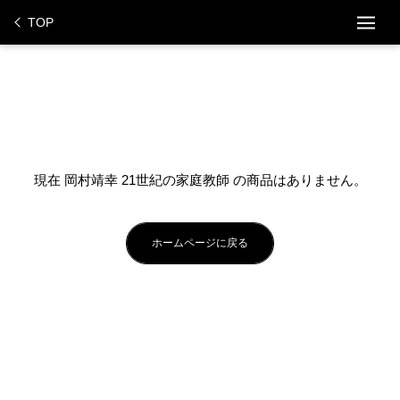
ス
TOP
キ
ッ
プ
し
て
コ
ン
テ
現在 岡村靖幸 21世紀の家庭教師 の商品はありません。
ン
ツ
に
ホームページに戻る
移
動
す
る