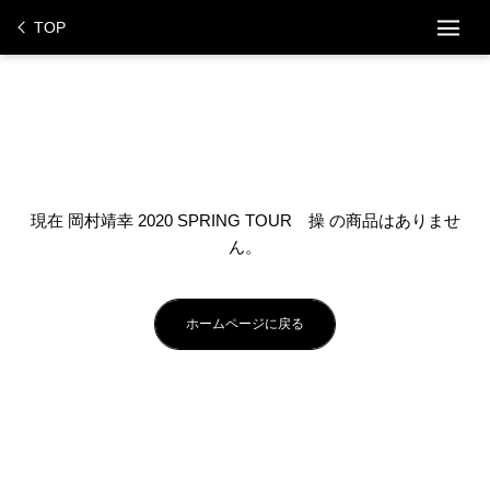
ス
TOP
キ
ッ
プ
し
て
コ
ン
テ
現在 岡村靖幸 2020 SPRING TOUR 操 の商品はありませ
ン
ん。
ツ
に
移
ホームページに戻る
動
す
る